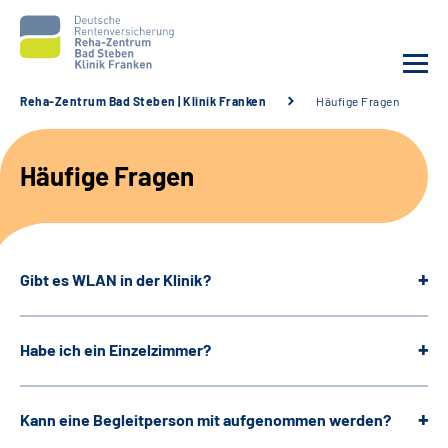
Reha-Zentrum Bad Steben | Klinik Franken
Häufige Fragen
Unsere Klinik
Häufige Fragen
Unsere Angebote
Service
Gibt es WLAN in der Klinik?
Karriere
Habe ich ein Einzelzimmer?
Sozialdienste & Zuweisende
Suche
Kann eine Begleitperson mit aufgenommen werden?