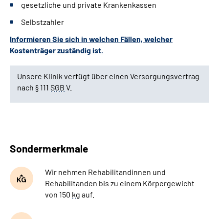
gesetzliche und private Krankenkassen
Leichte Sprache
Selbstzahler
Gebärdensprache
Informieren Sie sich in welchen Fällen, welcher
Kostenträger zuständig ist.
Unsere Klinik verfügt über einen Versorgungsvertrag
nach § 111
SGB
V.
Sondermerkmale
Wir nehmen Rehabilitandinnen und
Rehabilitanden bis zu einem Körpergewicht
von 150
kg
auf.