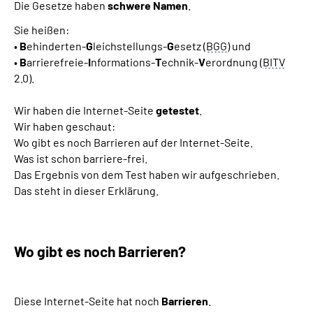
Die Gesetze haben
schwere Namen
.
Sie heißen:
•
B
ehinderten-
G
leichstellungs-
G
esetz (
BGG
) und
•
B
arrierefreie-
I
nformations-
T
echnik-
V
erordnung (
BITV
2.0).
Wir haben die Internet-Seite
getestet
.
Wir haben geschaut:
Wo gibt es noch Barrieren auf der Internet-Seite.
Was ist schon barriere-frei.
Das Ergebnis von dem Test haben wir aufgeschrieben.
Das steht in dieser Erklärung.
Wo gibt es noch Barrieren?
Diese Internet-Seite hat noch
Barrieren
.