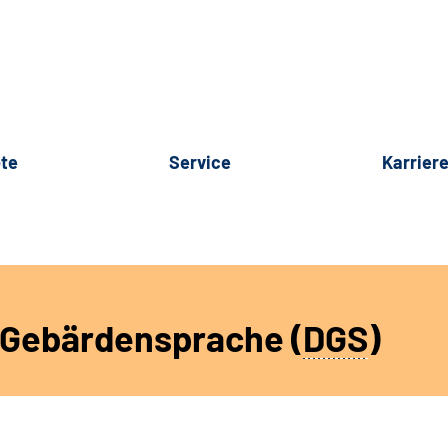
te
Service
Karrier
r Gebärdensprache (
DGS
)