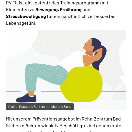
RV Fit ist ein kostenfreies Trainingsprogramm mit
Leichte Sprache
Elementen zu
Bewegung, Ernährung
und
Stressbewältigung
für ein ganzheitlich verbessertes
Gebärdensprache
Lebensgefühl.
Quelle:
Deutsche Rentenversicherung Bund
Mit unserem Präventionsangebot im Reha-Zentrum Bad
Steben möchten wir aktiv Beschäftigte, bei denen erste