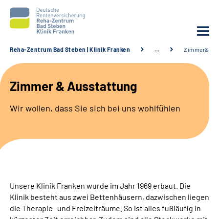
Reha-Zentrum Bad Steben | Klinik Franken
…
Zimmer& Aus
Unsere Klinik
Zimmer & Ausstattung
Unsere Angebote
Wir wollen, dass Sie sich bei uns wohlfühlen
Service
Karriere
Sozialdienste & Zuweisende
Unsere Klinik Franken wurde im Jahr 1969 erbaut. Die
Klinik besteht aus zwei Bettenhäusern, dazwischen liegen
Suche
die Therapie- und Freizeiträume. So ist alles fußläufig in