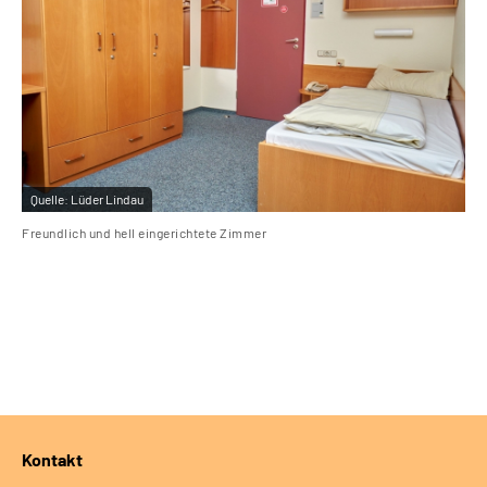
Quelle:
Lüder Lindau
Qu
Freundlich und hell eingerichtete Zimmer
Ihr
Kontakt