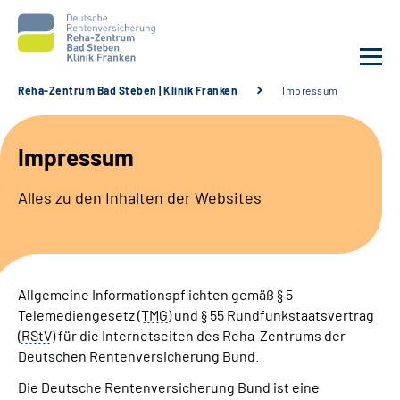
Reha-Zentrum Bad Steben | Klinik Franken
Impressum
Unsere Klinik
Impressum
Unsere Angebote
Alles zu den Inhalten der Websites
Service
Karriere
Allgemeine Informationspflichten gemäß § 5
Telemediengesetz (
TMG
) und § 55 Rundfunkstaatsvertrag
Sozialdienste & Zuweisende
(
RStV
) für die Internetseiten des Reha-Zentrums der
Deutschen Rentenversicherung Bund.
Suche
Die Deutsche Rentenversicherung Bund ist eine