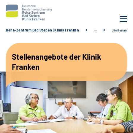
Reha-Zentrum Bad Steben | Klinik Franken
…
Stellenange
Unsere Klinik
Stellenangebote der Klinik
Unsere Angebote
Franken
Service
Karriere
Sozialdienste & Zuweisende
Suche