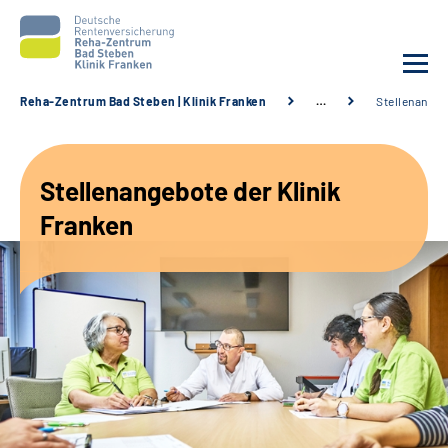
Reha-Zentrum Bad Steben | Klinik Franken
…
Stellenange
Unsere Klinik
Stellenangebote der Klinik
Unsere Angebote
Franken
Service
Karriere
Sozialdienste & Zuweisende
Suche