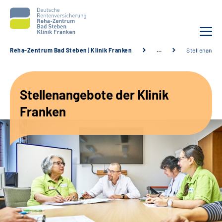
Reha-Zentrum Bad Steben | Klinik Franken
…
Stellenange
Unsere Klinik
Stellenangebote der Klinik
Unsere Angebote
Franken
Service
Karriere
Sozialdienste & Zuweisende
Suche